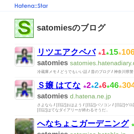
satomiesのブログ
リツエアクベバ
1
15
10
satomies
satomies.hatenadiary
冷蔵庫メモ
/
どうでもいい話
/
昔のブログ
/
神奈川県警
Ｓ嬢 はてな
2
2
6
46
30
satomies
d.hatena.ne.jp
さよなら
/
[日記]おはよう
/
[日記]パソコン
/
[日記]ゲ
[日記]はてなダイアリーが終わるそうだ
..
へなちょこガーデニング