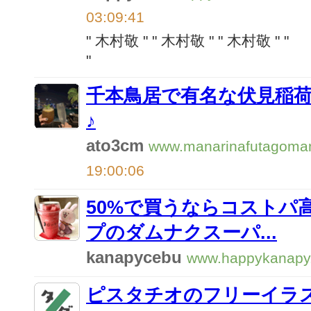
03:09:41
" 木村敬 "
" 木村敬 "
" 木村敬 "
"
"
千本鳥居で有名な伏見稲
♪
ato3cm
www.manarinafutagom
19:00:06
50%で買うならコストパ
プのダムナクスーパ...
kanapycebu
www.happykanapy
ピスタチオのフリーイラ