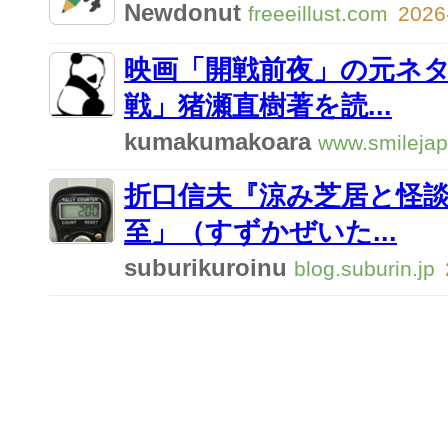
Newdonut
freeeillust.com
2026
映画「開戦前夜」の元ネタ
戦」猪瀬直樹著を読...
kumakumakoara
www.smilejap
折口信夫『涼み芝居と怪
至」（すずかぜいた...
suburikuroinu
blog.suburin.jp