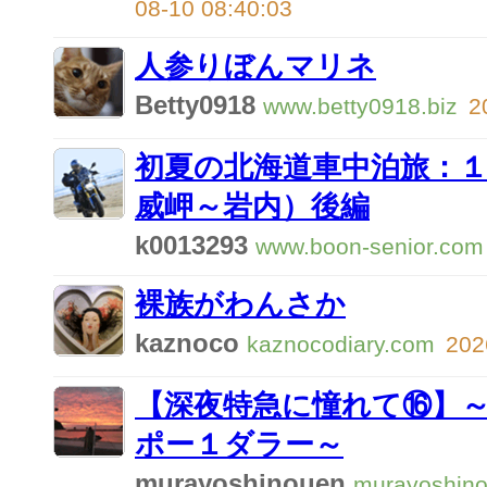
08-10 08:40:03
人参りぼんマリネ
Betty0918
www.betty0918.biz
2
初夏の北海道車中泊旅：
威岬～岩内）後編
k0013293
www.boon-senior.com
裸族がわんさか
kaznoco
kaznocodiary.com
202
【深夜特急に憧れて⑯】～
ポー１ダラー～
murayoshinouen
murayoshin