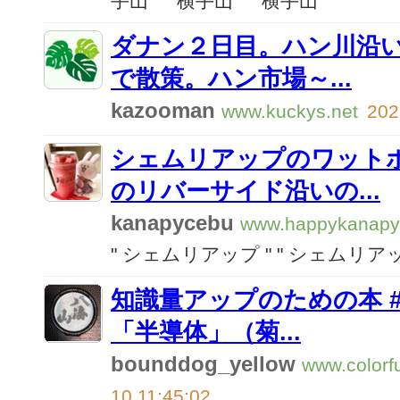
手山 "
" 横手山 "
" 横手山 "
ダナン２日目。ハン川沿
で散策。ハン市場～...
kazooman
www.kuckys.net
202
シェムリアップのワット
のリバーサイド沿いの...
kanapycebu
www.happykanapy
" シェムリアップ "
" シェムリアッ
知識量アップのための本 #
「半導体」（菊...
bounddog_yellow
www.colorf
10 11:45:02