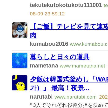
tekutekutokotukotu111001
t
08-09 23:59:12
【ご飯】テレビを見て速
肉
kumabou2016
www.kumabou.
暮らしと日々の道具
mametana
www.mametana.net
夕飯は韓国式釜めし「WAE
가）」 最高！夜景...
narutabi
www.narutabi.com
202
" 3人でそれぞれ役割分担を決め